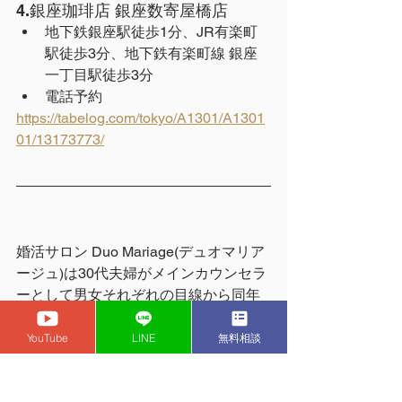
4.銀座珈琲店 銀座数寄屋橋店
地下鉄銀座駅徒歩1分、JR有楽町
駅徒歩3分、地下鉄有楽町線 銀座
一丁目駅徒歩3分
電話予約
https://tabelog.com/tokyo/A1301/A1301
01/13173773/
婚活サロン Duo Mariage(デュオマリア
ージュ)は30代夫婦がメインカウンセラ
ーとして男女それぞれの目線から同年
代の感覚でアドバイスやサポートをし
ている結婚相談所です(^^)/ 
YouTube
LINE
無料相談
どんなお悩みでもご相談受け付けてお
りますのでお気軽にお問い合わせくだ