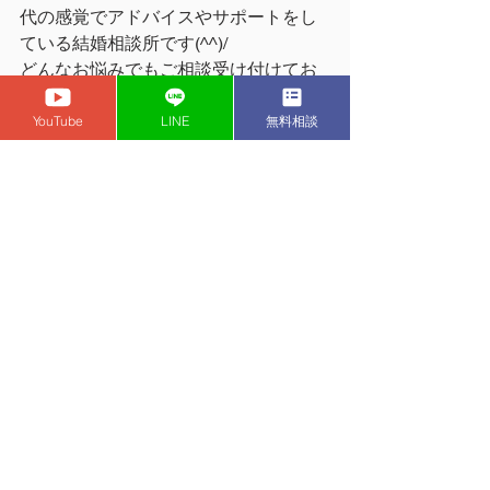
代の感覚でアドバイスやサポートをし
ている結婚相談所です(^^)/ 
どんなお悩みでもご相談受け付けてお
りますのでお気軽にお問い合わせくだ
さい！
YouTube
LINE
無料相談
埼玉県で口コミ評価の高い結婚相談所
NO.1✨
◆
婚活サロン Duo Mariage(デュオマリ
アージュ)公式HP
◆
婚活サロン Duo Mariage(デュオマリ
アージュ)
YouTubeチャンネル
◆
かなママInstagram