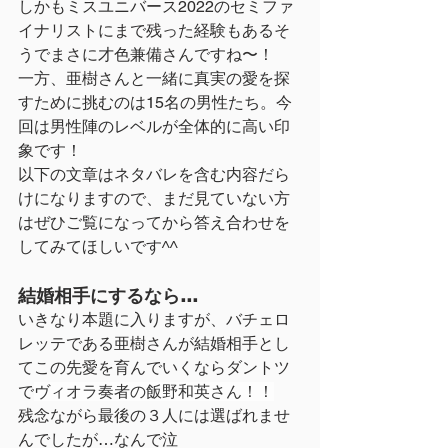
しかもミスユニバース2022のセミファ
イナリストにまで残った経験もあるそ
うでまさに才色兼備さんですね〜！
一方、亜樹さんと一緒に真実の愛を探
すために挑むのは15名の男性たち。今
回は男性陣のレベルが全体的に高い印
象です！
以下の文章はネタバレを含む内容だら
けになりますので、まだ見ていない方
はぜひご覧になってから答え合わせを
してみてほしいです^^
結婚相手にするなら…
いきなり本題に入りますが、バチェロ
レッテである亜樹さんが結婚相手とし
てこの先愛を育んでいくならダントツ
で
ヴィオラ奏者の飯野和英さん！！
残念ながら最後の３人には選ばれませ
んでしたが…なんで泣