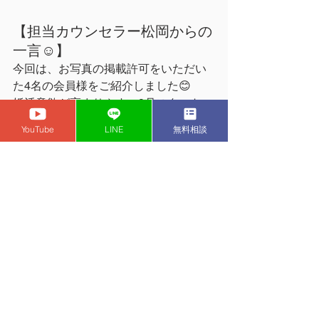
【担当カウンセラー松岡からの
一言☺︎】
今回は、お写真の掲載許可をいただい
た4名の会員様をご紹介しました😊
婚活意欲が高まりやすい9月スタート
は、年内成婚も十分可能な時期です！
YouTube
LINE
無料相談
結婚相談所全体の傾向としても、上期
より下期の方が成婚されるカップルが
多くなります。
クリスマスや年越しを、大切なパート
ナーと過ごせるように、私たちもしっ
かりサポートしていきます💪
〈Duo Mariage(デュオマリアー
ジュ)の無料面談のご予約はこ
ちらをクリック！〉