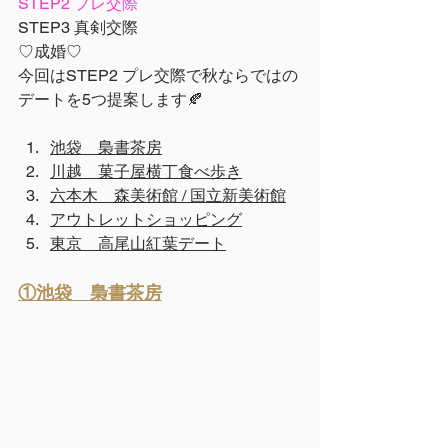
STEP2 プレ交際
STEP3 真剣交際
♡成婚♡
今回はSTEP2 プレ交際で秋ならではの
デートを5つ提案します🍂
池袋　梟書茶房
川越　菓子屋横丁食べ歩き
六本木　森美術館 / 国立新美術館
アウトレットショッピング
東京　高尾山紅葉デート
①池袋　梟書茶房