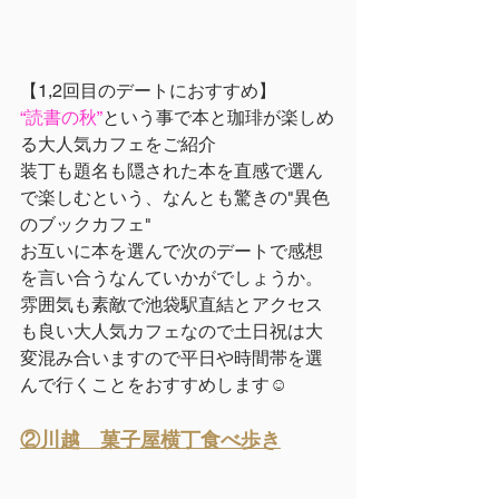
【1,2回目のデ
ートにおすすめ】
“読書の秋”
という事で本と珈琲が楽しめ
る大人気カフェをご紹介
装丁も題名も隠された本を直感で選ん
で楽しむという、なんとも驚きの"異色
のブックカフェ"
お互いに本を選んで次のデートで感想
を言い合うなんていかがでしょうか。
雰囲気も素敵で池袋駅直結とアクセス
も良い大人気カフェなので土日祝は大
変混み合いますので平日や時間帯を選
んで行くことをおすすめします☺︎
②川越　菓子屋横丁食べ歩き