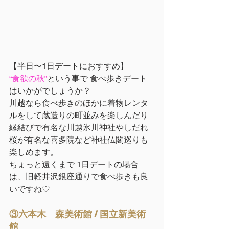
【半日〜1日デートにおすすめ】
“食欲の秋”
という事で 食べ歩きデート
はいかがでしょうか？
川越なら食べ歩きのほかに着物レンタ
ルをして蔵造りの町並みを楽しんだり
縁結びで有名な川越氷川神社やしだれ
桜が有名な喜多院など神社仏閣巡りも
楽しめます。
ちょっと遠くまで 1日デートの場合
は、旧軽井沢銀座通りで食べ歩きも良
いですね♡
③六本木　森美術館 / 国立新美術
館