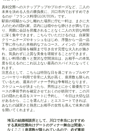
真剣交際へのステップアップやプロポーズなど、二人の
未来を決める人生の勝負夜に、川口市内でおすすめでき
るのが『フランス料理GLOUTON』です。
駅前の喧騒から少し離れた場所に佇む一軒は、まさに大
人のための隠れ家。店内には穏やかな静けさが満ちてお
り、周囲に会話を邪魔されることなく二人の大切な時間
に深く集中できます。こちらでいただけるのは、自家製
クリームチーズやキッシュをはじめ、序盤から一品一品
丁寧に作られた本格的なフルコース。メインの「武州和
牛」は肉の旨味を極限まで引き出す完璧な火入れが施さ
れ、気負わずに上質な美食を堪能することができます。
美しい料理の数々と贅沢な空間演出は、お相手への本気
度を伝えるのにこれ以上ない最高のスパイスになってく
れます。
注意点として、こちらは特別な日を過ごすカップルやア
ニバーサリー利用で非常に人気が高く、座席数も限られ
ているため、週末のディナー予約は争奪戦となります。
スケジュールが決まったら、男性はとにかく最優先でコ
ースの事前予約を確定させておくのが鉄則です。この川
口の隠れた名店をスマートに予約し、「今日は大切な話
があるから、ここを選んだよ」とエスコートできれば、
あなたの誠実さと熱意にお相手の女性も喜んで未来の扉
を開いてくれますよ。
埼玉の結婚相談所として、川口で本当におすすめ
する真剣交際向けデートのディナー舞台は間違い
なくここ！座席数が限られているので、必ず事前