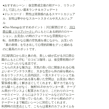
●おすすめシーン： 仮交際成立後の初デート、リラック
スして話したい週末ランチ＆カフェデート
●ドレスコード： 男性は清潔感のあるスマートカジュア
ル、女性は華やかなスカートスタイルや大人カジュア
ル
●Duo Mariageおすすめポイント：川口駅西口すぐ、
川口
西公園（リリアパーク）
のふもとにある絶好のロケー
ション。お見合いの時のフォーマルな雰囲気から一
転、自然豊かな公園の空気感を感じながら、お互いの
「素の表情」を引き出して心理的距離をグッと縮める
のに最高のスポットです。
川口駅西口から目と鼻の先、美しい緑が広がる川口西公
園のふもとに佇む「ロコピコ珈琲」は、仮交際初期のデ
ートにぴったりな名店です。
こちらの大きな魅力は、天気の良い日に開放される心地
よいオープンテラス席と、大きな窓から外の緑を眺めら
れるリラックスした店内設計。一見スタイリッシュであ
りながら温かみのある落ち着いた空間は、お見合い時の
緊張感を優しく解きほぐしてくれます。駅チカでありな
がら騒々しさがなく、無料Wi-Fiやカウンター席、テーブ
ル席がバランスよく配置されており、こだわりのコーヒ
ーやスイーツ、さらにはクラフトビールなどのアルコー
ルメニューまで揃っているため、ランチから軽めのディ
ナーデートまで幅広いシーンに対応してくれます。
利用時の注意点として、こちらは週末のカフェタイムを