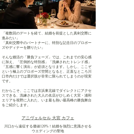
「複数回のデートを経て、結婚を前提とした真剣交際に
進みたい」
「真剣交際中のパートナーに、特別な記念日のプロポー
ズやディナーを贈りたい」
そんな婚活の「勝負フェーズ」では、これまでの安心感
に加え、「圧倒的な特別感」「洗練されたトレンド感」
「五感に響く演出」が必須となります。しかし、ここぞ
という極上のプロポーズ空間となると、正直なところ川
口市内だけでは選択肢が非常に限られてしまうのが現実
です。
だからこそ、ここでは京浜東北線でダイレクトにアクセ
スできる、洗練された大人の名店がひしめく大宮・浦和
エリアを視野に入れた、いま最も熱い最高峰の勝負舞台
をご紹介します。
アニヴェルセル 大宮 カフェ
川口から遠征する価値120%！結婚を強烈に意識させる
ウエディングの聖地