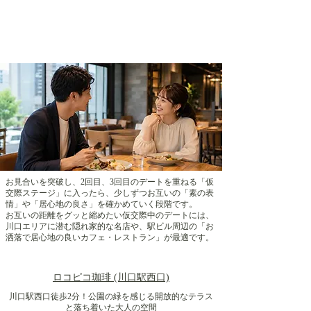
3.【仮交際デート】緊張をほぐし、距離を
縮めるランチ＆ディナー
お見合いを突破し、2回目、3回目のデートを重ねる「仮
交際ステージ」に入ったら、少しずつお互いの「素の表
情」や「居心地の良さ」を確かめていく段階です。
お互いの距離をグッと縮めたい仮交際中のデートには、
川口エリアに潜む隠れ家的な名店や、駅ビル周辺の「お
洒落で居心地の良いカフェ・レストラン」が最適です。
ロコピコ珈琲 (川口駅西口)
川口駅西口徒歩2分！公園の緑を感じる開放的なテラス
と落ち着いた大人の空間