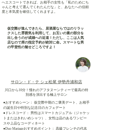
へエスコートできれば、お相手の女性も「私のためにち
ゃんと考えて選んでくれたんだな」と、あなたへの信頼
度と本気度を確信してくれますよ。
仮交際が進んできたら、居酒屋ならではのリラッ
クスした雰囲気を利用して、お互いの素の部分を
出し合うのが成婚への近道！ただし、ここは人気
店なので席の指定予約が絶対に命。スマートな男
の甲斐性の魅せどころですよ！
サロン・ド・テ シェ松尾 伊勢丹浦和店
川口から10分！憧れのアフタヌーンティーで最高の特
別感を演出する極上サロン
●おすすめシーン： 仮交際中期のご褒美デート、お相手
の誕生日や特別な記念日のカフェデート
●ドレスコード： 男性はスマートカジュアル（ジャケッ
トまたはきれいめシャツ）、女性は品のあるワンピー
スや上品なコーディネート
●Duo Mariageおすすめポイント： 高級フレンチの代名