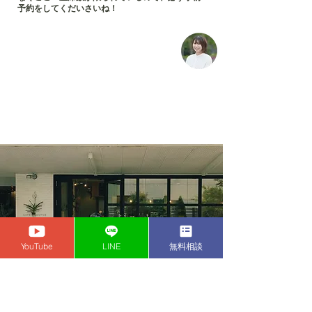
予約をしてくだいさいね！
5. まとめ：川口での婚活・デートを
「成功」に導くための
最終ステップ
YouTube
LINE
無料相談
川口駅周辺やその近郊エリアでの婚活デート・お見合い
を成功させるために最も大切なのは、やはり「事前の徹
底的な準備とリサーチ、そして柔軟なエリア選び」で