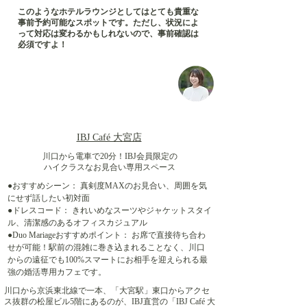
このようなホテルラウンジとしてはとても貴重な
事前予約可能なスポットです。ただし、状況によ
って対応は変わるかもしれないので、事前確認は
必須ですよ！
IBJ Café 大宮店
川口から電車で20分！IBJ会員限定の
ハイクラスなお見合い専用スペース
●おすすめシーン： 真剣度MAXのお見合い、周囲を気
にせず話したい初対面
●ドレスコード： きれいめなスーツやジャケットスタイ
ル、清潔感のあるオフィスカジュアル
●Duo Mariageおすすめポイント： お席で直接待ち合わ
せが可能！駅前の混雑に巻き込まれることなく、川口
からの遠征でも100%スマートにお相手を迎えられる最
強の婚活専用カフェです。
川口から京浜東北線で一本、「大宮駅」東口からアクセ
ス抜群の松屋ビル5階にあるのが、IBJ直営の「IBJ Café 大