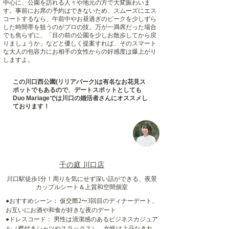
中心に、公園を訪れる人々や地元の方で大変賑わいま
す。事前にお席の予約はできないため、スムーズにエス
コートするなら、午前中やお昼過ぎのピークを少しずら
した時間帯を狙うのがプロの技。万が一満席だった場合
でも焦らずに、「目の前の公園を少しお散歩してから戻
りましょうか」などと優しく提案すれば、そのスマート
な大人の包容力にお相手の女性からの好感度は爆上がり
しますよ。
この川口西公園(リリアパーク)は有名なお花見ス
ポットでもあるので、デートスポットとしても
Duo Mariageでは川口の婚活者さんにオススメし
ております！
千の庭 川口店
川口駅徒歩1分！周りを気にせず深い話ができる、夜景
カップルシート＆上質和空間個室
●おすすめシーン： 仮交際2〜3回目のディナーデート、
お互いにお酒や和食が好きな夜のデート
●ドレスコード： 男性は清潔感のあるビジネスカジュア
ル（襟付きシャツやスラックス）、女性は上品なきれ