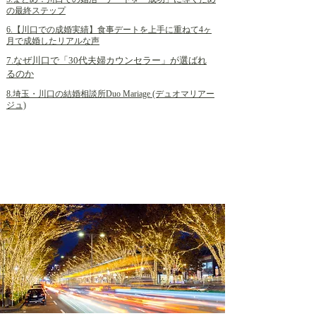
の最終ステップ
6.【川口での成婚実績】食事デートを上手に重ねて4ヶ
月で成婚したリアルな声
7.なぜ川口で「30代夫婦カウンセラー」が選ばれ
るのか
8.埼玉・川口の結婚相談所Duo Mariage (デュオマリアー
ジュ)
1. はじめに：川口エリアでの婚活を
成功させる「お店選び」の鉄則