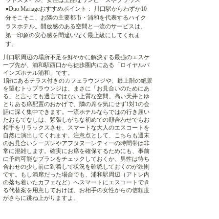
ットスタイル、女性は上品なワンピースやブラウス
●Duo Mariageおすすめポイント： 川口駅からわずか10
分そこそこ、お隣の主要都市・浦和を代表するハイク
ラスホテル。開放感のある空間と一流のサービスは、
第一印象の安心感を間違いなく最上級にしてくれま
す。
川口駅周辺の場所不足を鮮やかに解決する最強のエスケ
ープ先が、浦和駅西口から徒歩圏内にある「ロイヤルパ
インズホテル浦和」です。
1階にあるテラス付きのカフェラウンジや、最上階の絶景
を望むトップラウンジは、まさに「お見合いのためにあ
る」と言っても過言ではない上質な空間。高い天井とゆ
とりある席配置のおかげで、隣の席を気にせず1対1の会
話に深く集中できます。一流ホテルならではの行き届い
たおもてなしは、緊張しがちな初めての顔合わせでもお
相手をリラックスさせ、スマートな大人のエスコートを
自然に演出してくれます。注意点として、こちらも週末
のお見合いシーズンやアフタヌーンティーの時間帯は非
常に混雑します。確実にお席を確保するためにも、事前
に予約可能なプランをチェックしておくか、男性は待ち
合わせの少し前に到着して状況を確認しておくのが鉄則
です。もし満席だった場合でも、浦和駅周辺（アトレ内
の落ち着いたカフェなど）へスマートにエスコートでき
る代替案を用意しておけば、お相手の女性からの信頼度
がさらに跳ね上がりますよ。