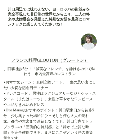
川口周辺では味わえない、ヨーロッパの街並みを
完全再現した非日常の世界だからこそ、二人の将
来や成婚退会を見据えた特別なお話を最高にロマ
ンチックに楽しんでくださいね！
フランス料理GLOUTON（グルートン）
川口駅徒歩5分！「誠実なフレンチ」を静けさの中で味
わう、市内最高峰のレストラン
●おすすめシーン： 真剣交際デート、一生の思い出にし
たい大切な記念日ディナー
●ドレスコード： 男性はラグジュアリーなジャケットス
タイル（またはスーツ）、女性は華やかなワンピース
や上品なきれいめドレス
●Duo Mariageおすすめポイント：川口駅東口から徒歩5
分、少し奥まった場所にひっそりと佇む大人の隠れ
家。都内や大宮まで遠征しなくても、川口市内でトッ
プクラスの「圧倒的な特別感」と「静かで上質な時
間」を完全確保できる、まさにここぞという時の勝負
舞台です。