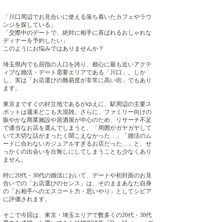
「川口周辺でお見合いに使える落ち着いたカフェやラウ
ンジを探している」
「交際中のデートで、絶対に相手に喜ばれるおしゃれな
ディナーを予約したい」
このようにお悩みではありませんか？
埼玉県内でも屈指の人口を誇り、都心に最も近いアクテ
ィブな婚活・デート需要エリアである「川口」。しか
し、実は「お店選びの難易度が非常に高い街」でもあり
ます。
東京まですぐの好立地であるがゆえに、駅周辺の主要ス
ポットは週末どこも大混雑。さらに、ファミリー向けの
賑やかな商業施設や居酒屋が中心のため、リサーチ不足
で適当なお店を選んでしまうと、「周囲がガヤガヤして
いて大切な話がまったく聞こえなかった…」「婚活のム
ードに合わないカジュアルすぎるお店だった…」と、せ
っかくの出会いを台無しにしてしまうことも少なくあり
ません。
特に20代・30代の婚活において、デートや初対面のお見
合いでの「お店選びのセンス」は、そのままあなた自身
の「お相手へのエスコート力・思いやり」としてシビア
に評価されます。
そこで今回は、東京・埼玉エリアで数多くの20代・30代