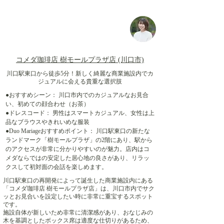
コメダ珈琲店 樹モールプラザ店 (川口市)
川口駅東口から徒歩5分！新しく綺麗な商業施設内でカ
ジュアルに会える貴重な選択肢
●おすすめシーン： 川口市内でのカジュアルなお見合
い、初めての顔合わせ（お茶）
●ドレスコード： 男性はスマートカジュアル、女性は上
品なブラウスやきれいめな服装
●Duo Mariageおすすめポイント： 川口駅東口の新たな
ランドマーク「樹モールプラザ」の2階にあり、駅から
のアクセスが非常に分かりやすいのが魅力。店内はコ
メダならではの安定した居心地の良さがあり、リラッ
クスして初対面の会話を楽しめます。
川口駅東口の再開発によって誕生した商業施設内にある
「コメダ珈琲店 樹モールプラザ店」は、川口市内でサク
ッとお見合いを設定したい時に非常に重宝するスポット
です。
施設自体が新しいため非常に清潔感があり、おなじみの
木を基調としたボックス席は適度な仕切りがあるため、