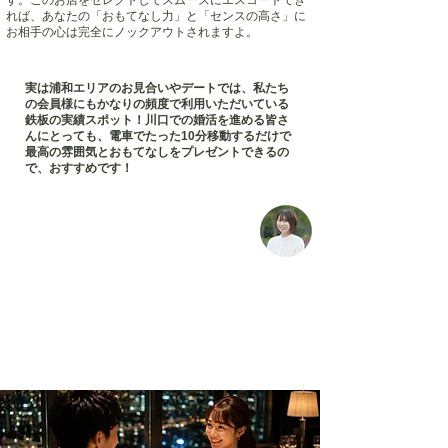
す。このお店をセレクトしてスムーズにエスコートでき
れば、あなたの「おもてなし力」と「センスの高さ」に
お相手の心は完全にノックアウトされますよ。
実は浦和エリアのお見合いやデートでは、私たち
の会員様にもかなりの頻度で利用いただいている
鉄板の実績スポット！川口での婚活を進める皆さ
んにとっても、電車でたった10分移動するだけで
最高の雰囲気とおもてなしをプレゼントできるの
で、おすすめです！
4. 【真剣交際・記念日】ここぞという勝負
の夜を彩るモダン＆スタイリッシュ空間