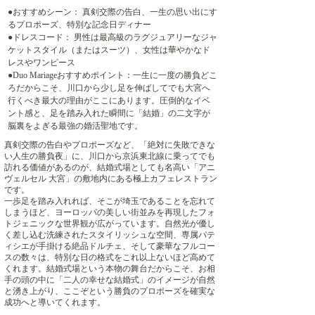
●おすすめシーン： 真剣交際の告白、一生の思い出にす
るプロポーズ、特別な記念日ディナー
●ドレスコード： 男性は最高級のラグジュアリーなジャ
ケットスタイル（またはスーツ）、女性は華やかなド
レスやワンピース
●Duo Mariageおすすめポイント：一生に一度の勝負どこ
ろだからこそ、川口から少し足を伸ばしてでも大宮へ
行くべき最大の理由がここにあります。圧倒的なイベ
ント感と、足を踏み入れた瞬間に「結婚」の二文字が
脳裏をよぎる最強の婚活聖地です。
真剣交際の告白やプロポーズなど、「絶対に失敗できな
い人生の勝負夜」に、川口から京浜東北線に乗ってでも
訪れる価値があるのが、結婚式場としても名高い「アニ
ヴェルセル 大宮」の敷地内にある極上カフェレストラン
です。
一歩足を踏み入れれば、そこが埼玉であることを忘れて
しまうほど、ヨーロッパの美しい街並みを再現したフォ
トジェニックな世界観が広がっています。自然光が優し
く差し込む洗練されたスタイリッシュな空間、専属パテ
ィシエが手掛ける絶品ドルチェ、そして豪華なフルコー
スの数々は、特別な日の格式をこれ以上ないほど高めて
くれます。結婚式場という本物の舞台だからこそ、お相
手の頭の中に「二人の幸せな結婚式」のイメージが自然
と湧き上がり、ここぞという勝負のプロポーズを確実な
成功へと導いてくれます。