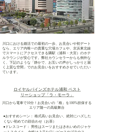
川口における婚活での最初の一歩、お見合いや初デート
なら、エリア内唯一の貴重な穴場カフェや、京浜東北線
でスマートにアクセスできる隣駅（浦和・大宮）のホテ
ルラウンジが安心です。弊社カウンセラーからも例外な
く、下記のような「静かで、お互いの声がしっかりと届
く上質な空間」でのお見合いをおすすめさせていただい
ています。
ロイヤルパインズホテル浦和 ペスト
リーショップ「ラ・モーラ」
川口から電車で10分！お見合いの「格」を100%担保する
エリア随一の高級舞台
●おすすめシーン： 格式高いお見合い、絶対にハズした
くない初めての顔合わせ（お茶）
●ドレスコード： 男性はスーツまたはきれいめのジャケ