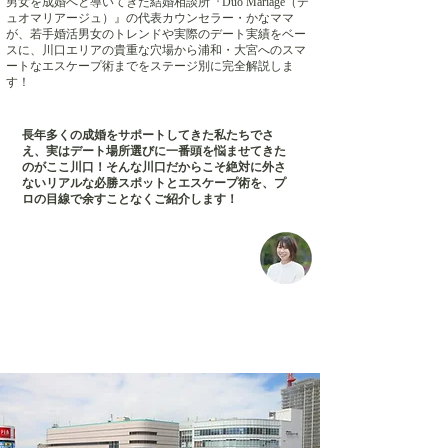
男女を成婚へと導いてきた結婚相談所『Duo Mariage（デ
ュオマリアージュ）』の代表カウンセラー・かなママ
が、若手婚活男女のトレンドや実際のデート実績をベー
スに、川口エリアの貴重な穴場から浦和・大宮へのスマ
ートなエスケープ術までをステージ別に完全解説しま
す！
長年多くの成婚をサポートしてきた私たちでさ
え、実はデート場所選びに一番頭を悩ませてきた
のがここ川口！そんな川口だからこそ絶対に外さ
ないリアルな必勝スポットとエスケープ術を、プ
ロの目線で余すことなくご紹介します！
2.【お見合い・初デート】出会いの第一歩に
最適な空間