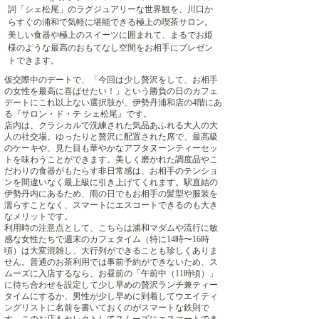
詞「シェ松尾」のラグジュアリーな世界観を、川口か
らすぐの浦和で気軽に堪能できる極上の喫茶サロン。
美しい食器や極上のスイーツに囲まれて、まるでお姫
様のような最高のおもてなし空間をお相手にプレゼン
トできます。
仮交際中のデートで、「今回は少し贅沢をして、お相手
の女性を最高に喜ばせたい！」という勝負の日のカフェ
デートにこれ以上ない選択肢が、伊勢丹浦和店の4階にあ
る『サロン・ド・テ シェ松尾』です。
店内は、クラシカルで洗練された気品あふれる大人の大
人の社交場。ゆったりと贅沢に配置された席で、最高級
のケーキや、見た目も華やかなアフタヌーンティーセッ
トを味わうことができます。美しく磨かれた調度品やこ
だわりの食器がもたらす非日常感は、お相手のテンショ
ンを間違いなく最上級に引き上げてくれます。駅直結の
伊勢丹内にあるため、雨の日でもお相手の髪型や服装を
濡らすことなく、スマートにエスコートできるのも大き
なメリットです。
利用時の注意点として、こちらは浦和マダムや流行に敏
感な女性たちで週末のカフェタイム（特に14時〜16時
頃）は大変混雑し、大行列ができることも珍しくありま
せん。普通のお茶利用では事前予約ができないため、ス
ムーズに入店するなら、お昼前の「午前中（11時頃）」
に待ち合わせを設定して少し早めの贅沢ランチ兼ティー
タイムにするか、男性が少し早めに到着してウエイティ
ングリストに名前を書いておくのがスマートな鉄則で