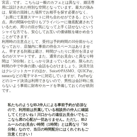
宮店」です。 こちらは一般のカフェとは異なり、婚活専
用に設計された特別な空間となっています。最大の強み
は、駅前の混雑した場所でお相手を探す必要がなく、
「お席にて直接スマートに待ち合わせができる」という
点。席の間隔や仕切りもプライバシーに徹底配慮されて
いるため、周りの目が気になって上手く話せないという
シャイな方でも、安心してお互いの価値観を確かめ合う
ことができます。
利用時の注意点として、受付は予約時間の10分前からと
なっており、店舗内に事前の待合スペースはありませ
ん。早すぎる到着は避け、時間ぴったりに受付を済ませ
るのがスマートです。また、通常のお見合いと異なり時
間は「50分制」としっかり決まっているため、限られた
時間の中で中身の濃い会話を心がけましょう。決済方法
はクレジットカードのほか、SuicaやPASMO、QUICPay、
nanacoなどの電子マネーに対応していますが、PayPayな
どのコード決済は利用できないので、男性は会計時に焦
らないよう事前に財布やカードを準備しておくのが鉄則
です。
私たちのようなIBJ仲人による事前予約が必須な
ので、利用前は所属している相談所の仲人に確認
してくださいね！川口からの遠征お見合いでもこ
こなら席の心配が一切ありません。ただし、IBJ
ルールのお見合い時間（1時間）とは異なり「50
分制」なので、当日の時間配分にはくれぐれもご
注意ください！