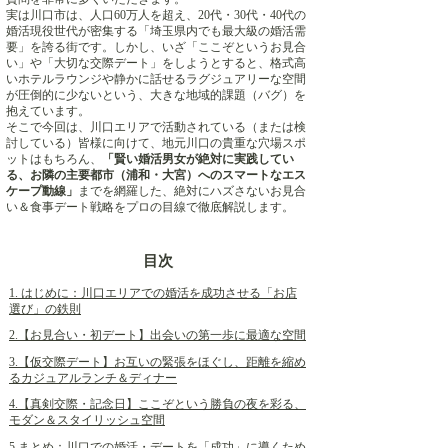
実は川口市は、人口60万人を超え、20代・30代・40代の
婚活現役世代が密集する「埼玉県内でも最大級の婚活需
要」を誇る街です。しかし、いざ「ここぞというお見合
い」や「大切な交際デート」をしようとすると、格式高
いホテルラウンジや静かに話せるラグジュアリーな空間
が圧倒的に少ないという、大きな地域的課題（バグ）を
抱えています。
そこで今回は、川口エリアで活動されている（または検
討している）皆様に向けて、地元川口の貴重な穴場スポ
ットはもちろん、
「賢い婚活男女が絶対に実践してい
る、お隣の主要都市（浦和・大宮）へのスマートなエス
ケープ動線」
までを網羅した、絶対にハズさないお見合
い＆食事デート戦略をプロの目線で徹底解説します。
目次
1. はじめに：川口エリアでの婚活を成功させる「お店
選び」の鉄則
2.【お見合い・初デート】出会いの第一歩に最適な空間
3.【仮交際デート】お互いの緊張をほぐし、距離を縮め
るカジュアルランチ＆ディナー
4.【真剣交際・記念日】ここぞという勝負の夜を彩る、
モダン＆スタイリッシュ空間
5.まとめ：川口での婚活・デートを「成功」に導くため