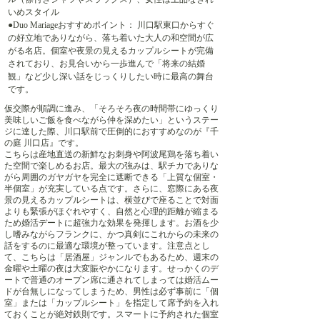
いめスタイル
●Duo Mariageおすすめポイント： 川口駅東口からすぐ
の好立地でありながら、落ち着いた大人の和空間が広
がる名店。個室や夜景の見えるカップルシートが完備
されており、お見合いから一歩進んで「将来の結婚
観」など少し深い話をじっくりしたい時に最高の舞台
です。
仮交際が順調に進み、「そろそろ夜の時間帯にゆっくり
美味しいご飯を食べながら仲を深めたい」というステー
ジに達した際、川口駅前で圧倒的におすすめなのが『千
の庭 川口店』です。
こちらは産地直送の新鮮なお刺身や阿波尾鶏を落ち着い
た空間で楽しめるお店。最大の強みは、駅チカでありな
がら周囲のガヤガヤを完全に遮断できる「上質な個室・
半個室」が充実している点です。さらに、窓際にある夜
景の見えるカップルシートは、横並びで座ることで対面
よりも緊張がほぐれやすく、自然と心理的距離が縮まる
ため婚活デートに超強力な効果を発揮します。お酒を少
し嗜みながらフランクに、かつ真剣にこれからの未来の
話をするのに最適な環境が整っています。注意点とし
て、こちらは「居酒屋」ジャンルでもあるため、週末の
金曜や土曜の夜は大変賑やかになります。せっかくのデ
ートで普通のオープン席に通されてしまっては婚活ムー
ドが台無しになってしまうため、男性は必ず事前に「個
室」または「カップルシート」を指定して席予約を入れ
ておくことが絶対鉄則です。スマートに予約された個室